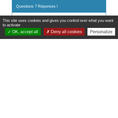
Questions ? Réponses !
Comment chercher une offre d'emploi à
This site uses cookies and gives you control over what you want
to activate
l'étranger ?
OK, accept all
Deny all cookies
Personalize
Quels emplois proposent les institutions
françaises à l'étranger ?
Salarié détaché à l'étranger ou expatrié : quels
effets sur la retraite ?
Que faire si un élève n'a pas de lycée
d'affectation après la troisième ?
Et aussi
Passeport
Papiers - Citoyenneté - Élections
Conduire à l'étranger