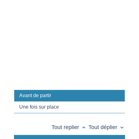
Avant de partir
Une fois sur place
Tout replier
Tout déplier
keyboard_arrow_up
keyboard_arrow_down