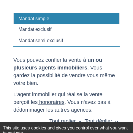
Mandat simple
Mandat exclusif
Mandat semi-exclusif
Vous pouvez confier la vente à
un ou
plusieurs agents immobiliers
. Vous
gardez la possibilité de vendre vous-même
votre bien.
L'agent immobilier qui réalise la vente
perçoit les
honoraires
. Vous n'avez pas à
dédommager les autres agences.
Tout replier
Tout déplier
keyboard_arrow_up
keyboard_arrow_down
This site uses cookies and gives you control over what you want
to activate