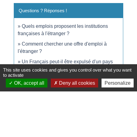
Questions ? Réponses !
Quels emplois proposent les institutions
françaises à l'étranger ?
Comment chercher une offre d'emploi à
l'étranger ?
Un Français peut-il être expulsé d'un pays
européen ou de la Suisse ?
This site uses cookies and gives you control over what you want
to activate
Un Français peut-il percevoir des aides
OK, accept all
Deny all cookies
Personalize
financières à son retour d'expatriation ?
Et aussi
Scolarité à l'étranger
Famille - Scolarité