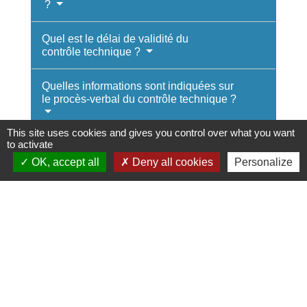
?
Quel est le délai de validité du
contrôle technique ?
Quelles informations sont indiquées sur
le procès-verbal du contrôle technique ?
This site uses cookies and gives you control over what you want
to activate
Comment prouver que le contrôle
technique a été fait ?
OK, accept all
Deny all cookies
Personalize
Quelles amendes et sanctions si vous
roulez sans contrôle technique ?
Comment faire un recours si vous
contestez le résultat du contrôle
technique ?