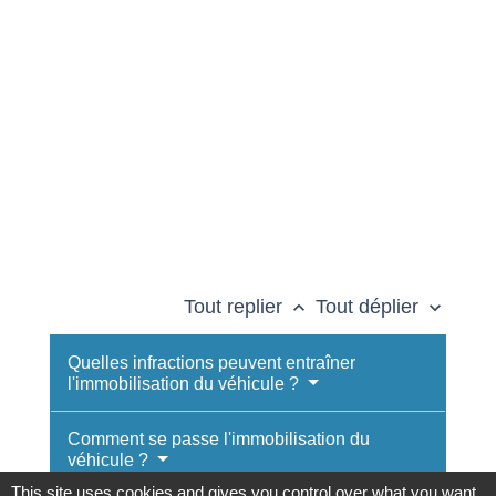
Tout replier
Tout déplier
keyboard_arrow_up
keyboard_arrow_down
Quelles infractions peuvent entraîner
l'immobilisation du véhicule ?
Comment se passe l'immobilisation du
véhicule ?
This site uses cookies and gives you control over what you want