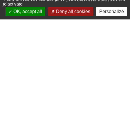
to activate
Comment demander la fin de
l'immobilisation du véhicule ?
OK, accept all
Deny all cookies
Personalize
Quelles sanctions en cas de refus de
l'immobilisation du véhicule ?
Textes de référence
Et aussi
Mise en fourrière d'un véhicule
Transports - Mobilité
Confiscation du véhicule
Transports - Mobilité