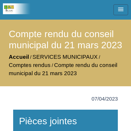
menu
Compte rendu du conseil
municipal du 21 mars 2023
Accueil
SERVICES MUNICIPAUX
/
/
Comptes rendus
Compte rendu du conseil
/
municipal du 21 mars 2023
07/04/2023
Pièces jointes