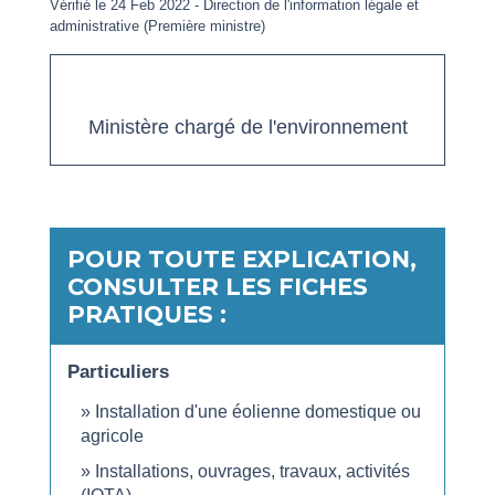
Vérifié le 24 Feb 2022 - Direction de l'information légale et
administrative (Première ministre)
open_in_new
Accéder au service en ligne
Ministère chargé de l'environnement
POUR TOUTE EXPLICATION,
CONSULTER LES FICHES
PRATIQUES :
Particuliers
Installation d'une éolienne domestique ou
agricole
Installations, ouvrages, travaux, activités