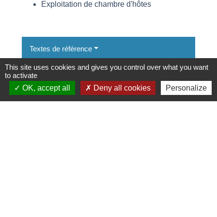
Exploitation de chambre d'hôtes
Textes de référence
This site uses cookies and gives you control over what you want
to activate
Services en ligne et formulaires
OK, accept all
Deny all cookies
Personalize
Et aussi
Taxe de séjour sur les hébergements
touristiques
Fiscalité
Signaler une erreur sur cette page