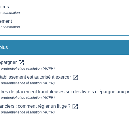
ires
Consommation
ement
Consommation
plus
open_in_new
 épargner
e prudentiel et de résolution (ACPR)
open_in_new
établissement est autorisé à exercer
e prudentiel et de résolution (ACPR)
offres de placement frauduleuses sur des livrets d'épargne au
e prudentiel et de résolution (ACPR)
open_in_new
nciers : comment régler un litige ?
e prudentiel et de résolution (ACPR)