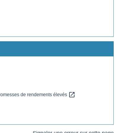
open_in_new
x promesses de rendements élevés