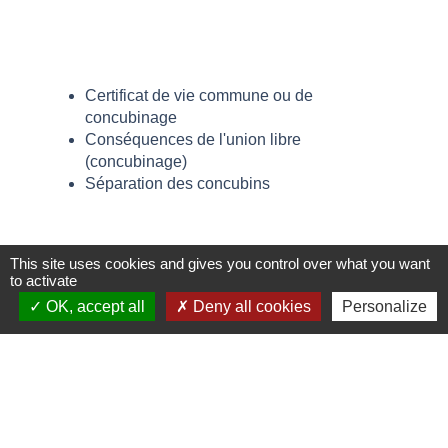
Certificat de vie commune ou de
concubinage
Conséquences de l'union libre
(concubinage)
Séparation des concubins
This site uses cookies and gives you control over what you want
Services en ligne et formulaires
to activate
OK, accept all
Deny all cookies
Personalize
Pour en savoir plus
open_in_new
Location en union libre
Agence nationale pour l'information sur le logement (Anil)