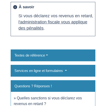
À savoir
info
Si vous déclarez vos revenus en retard,
l'administration fiscale vous applique
des pénalités
.
Textes de référence
Services en ligne et formulaires
Questions ? Réponses !
Quelles sanctions si vous déclarez vos
revenus en retard ?