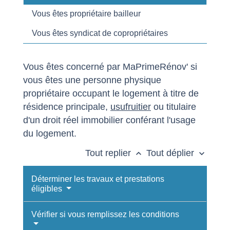
Vous êtes propriétaire bailleur
Vous êtes syndicat de copropriétaires
Vous êtes concerné par MaPrimeRénov' si
vous êtes une personne physique
propriétaire occupant le logement à titre de
résidence principale,
usufruitier
ou titulaire
d'un droit réel immobilier conférant l'usage
du logement.
Tout replier
Tout déplier
keyboard_arrow_up
keyboard_arrow_down
Déterminer les travaux et prestations
éligibles
Vérifier si vous remplissez les conditions