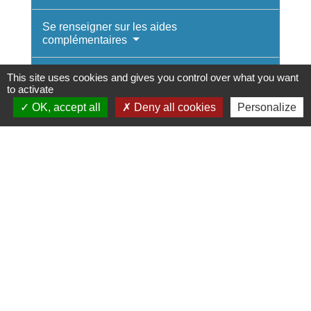
Se renseigner sur les aides
complémentaires
Prendre connaissance des montants de
This site uses cookies and gives you control over what you want
la prime
to activate
OK, accept all
Deny all cookies
Personalize
Trouver un professionnel RGE
Créer un compte sur le site internet
MaPrimeRénov'
Attendre la confirmation de l'Anah
Signer le devis et faire réaliser les
travaux et/ou prestations
Transmettre la facture des travaux ou
prestations à l'Anah