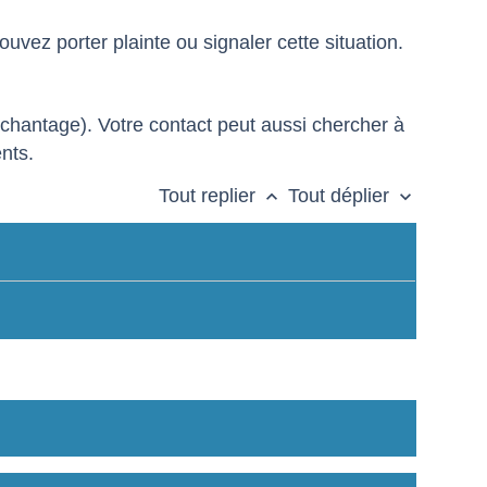
uvez porter plainte ou signaler cette situation.
(chantage). Votre contact peut aussi chercher à
nts.
Tout replier
Tout déplier
keyboard_arrow_up
keyboard_arrow_down