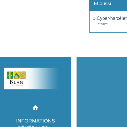
Et aussi
Cyber-harcèlem
Justice
home
INFORMATIONS