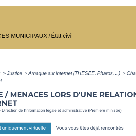
CES MUNICIPAUX
État civil
/
s
>
Justice
>
Arnaque sur internet (THESEE, Pharos, ...)
>
Chan
t
 / MENACES LORS D'UNE RELATI
RNET
- Direction de l'information légale et administrative (Première ministre)
st uniquement virtuelle
Vous vous êtes déjà rencontrés