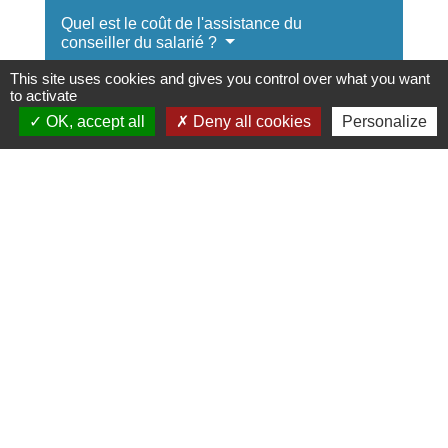
Quel est le coût de l'assistance du
conseiller du salarié ?
This site uses cookies and gives you control over what you want
Comment se faire assister par le
to activate
conseiller du salarié ?
OK, accept all
Deny all cookies
Personalize
Le salarié doit-il prévenir l'employeur de
la présence du conseiller du salarié ?
L'employeur peut-il refuser la présence
du conseiller du salarié ?
Le conseiller du salarié doit-il rédiger un
document à la fin de l’entretien ?
Textes de référence