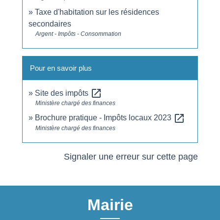
Taxe d'habitation sur les résidences
secondaires
Argent - Impôts - Consommation
Pour en savoir plus
open_in_new
Site des impôts
Ministère chargé des finances
open_in_new
Brochure pratique - Impôts locaux 2023
Ministère chargé des finances
Signaler une erreur sur cette page
Mairie