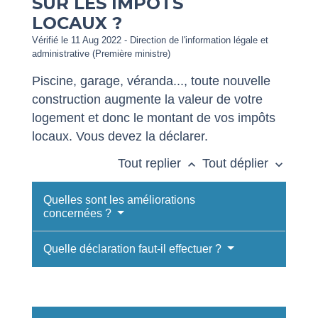
SUR LES IMPÔTS
LOCAUX ?
Vérifié le 11 Aug 2022 - Direction de l'information légale et
administrative (Première ministre)
Piscine, garage, véranda..., toute nouvelle
construction augmente la valeur de votre
logement et donc le montant de vos impôts
locaux. Vous devez la déclarer.
Tout replier
Tout déplier
keyboard_arrow_up
keyboard_arrow_down
Quelles sont les améliorations
concernées ?
Quelle déclaration faut-il effectuer ?