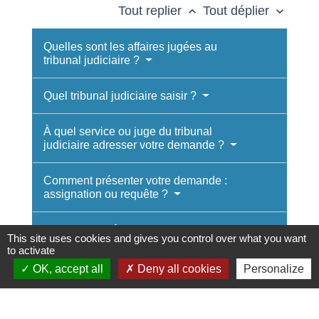
Tout replier
Tout déplier
keyboard_arrow_up
keyboard_arrow_down
Quelles sont les affaires jugées au
tribunal judiciaire ?
Quel tribunal judiciaire saisir ?
À quel service ou juge du tribunal
judiciaire adresser votre demande ?
Comment présenter votre demande :
assignation ou requête ?
Quel est le coût pour saisir le tribunal
This site uses cookies and gives you control over what you want
judiciaire ?
to activate
OK, accept all
Deny all cookies
Personalize
Textes de référence