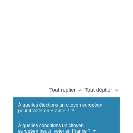
Tout replier
Tout déplier
keyboard_arrow_up
keyboard_arrow_down
À quelles élections un citoyen européen
peut-il voter en France ?
À quelles conditions un citoyen
européen peut-il voter en France ?