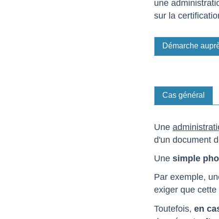
une administrati
sur la certificat
Démarche auprès
Cas général
Une
administrat
d'un document dé
Une
simple phot
Par exemple, un
exiger que cette 
Toutefois,
en cas