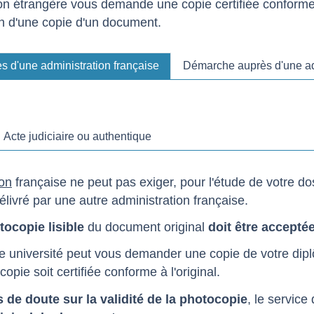
on étrangère vous demande une copie certifiée conforme
ion d'une copie d'un document.
 d'une administration française
Démarche auprès d'une ad
Acte judiciaire ou authentique
ion
française ne peut pas exiger, pour l'étude de votre dos
livré par une autre administration française.
ocopie lisible
du document original
doit être accepté
e université peut vous demander une copie de votre dip
copie soit certifiée conforme à l'original.
 de doute sur la validité de la photocopie
, le servic