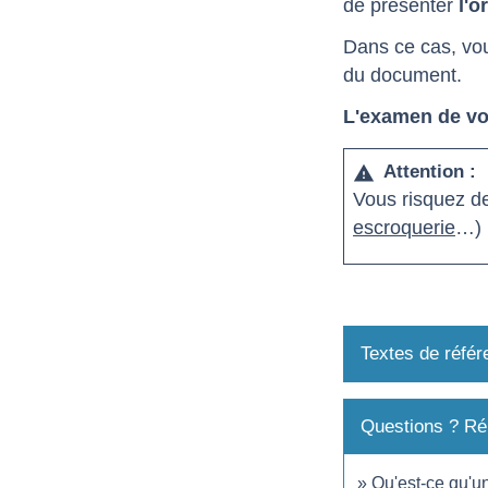
de présenter
l'o
Dans ce cas, vo
du document.
L'examen de v
Attention :
warning
Vous risquez 
escroquerie
…)
Textes de référ
Questions ? Ré
Qu'est-ce qu'u