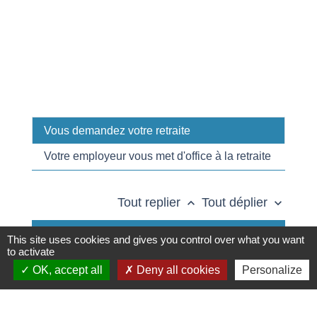
Vous demandez votre retraite
Votre employeur vous met d'office à la retraite
Tout replier
Tout déplier
keyboard_arrow_up
keyboard_arrow_down
Dans quel cas touchez-vous une
This site uses cookies and gives you control over what you want
to activate
indemnité de départ à la retraite ?
OK, accept all
Deny all cookies
Personalize
Quel est le montant de l'indemnité de
départ à la retraite ?