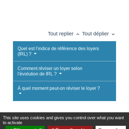
Tout replier
Tout déplier
keyboard_arrow_up
keyboard_arrow_down
Quel est l'indice de référence des loyers
(IRL) ?
Comment réviser un loyer selon
l'évolution de IRL ?
À quel moment peut-on réviser le loyer ?
This site uses cookies and gives you control over what you want
to activate
Textes de référence