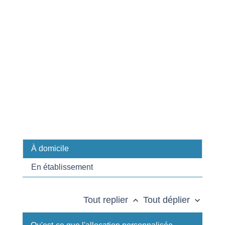
À domicile
En établissement
Tout replier
Tout déplier
keyboard_arrow_up
keyboard_arrow_down