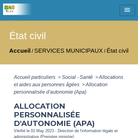
menu
État civil
Accueil
SERVICES MUNICIPAUX
État civil
/
/
Accueil particuliers
>
Social - Santé
>
Allocations
et aides aux personnes âgées
>
Allocation
personnalisée d'autonomie (Apa)
ALLOCATION
PERSONNALISÉE
D'AUTONOMIE (APA)
Vérifié le 01 May 2023 - Direction de l'information légale et
administrative (Première ministre)