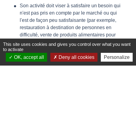
Son activité doit viser à satisfaire un besoin qui
n'est pas pris en compte par le marché ou qui
l'est de façon peu satisfaisante (par exemple,
restauration à destination de personnes en
difficulté, vente de produits alimentaires pour
des personnes démunies)
This site uses cookies and gives you control over what you want
to activate
Son activité doit s'adresser principalement à
des personnes justifiant l'attribution
OK, accept all
Deny all cookies
Personalize
d'avantages particuliers au vu de leur situation
économique et sociale (par exemple,
demandeurs d'emploi, personnes handicapées)
Elle doit pratiquer des prix nettement inférieurs
à ceux pratiqués par le secteur marchand pour
des services ou des produits similaires. Cette
condition peut être remplie lorsque l'association
pratique des tarifs modulés en fonction de la
situation des clients.
Les informations qu'elle diffuse auprès du