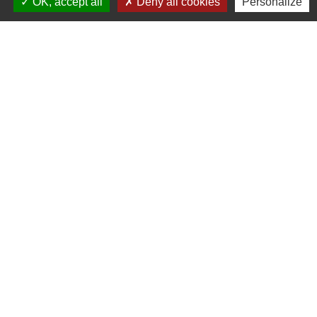
OK, accept all
Deny all cookies
Personalize
parents d'élèves est-elle représentée ?
De quels moyens matériels dispose une
association de parents d'élèves ?
L'affichage des coordonnées des
associations de parents d'élèves est-il
obligatoire ?
Textes de référence
Et aussi
Représentants de parents d'élèves en primaire
Famille - Scolarité