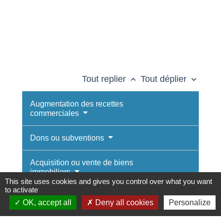
Tout replier
Tout déplier
keyboard_arrow_up
keyboard_arrow_down
Augmentation des recettes
commerciales
Dons ou subventions
Acquisition ou vente de biens
immobiliers
This site uses cookies and gives you control over what you want
to activate
OK, accept all
Deny all cookies
Personalize