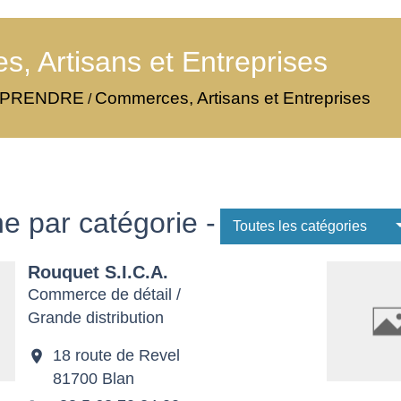
, Artisans et Entreprises
EPRENDRE
Commerces, Artisans et Entreprises
/
e par catégorie -
Toutes les catégories
Rouquet S.I.C.A.
Commerce de détail /
Grande distribution
18 route de Revel
location_on
81700 Blan