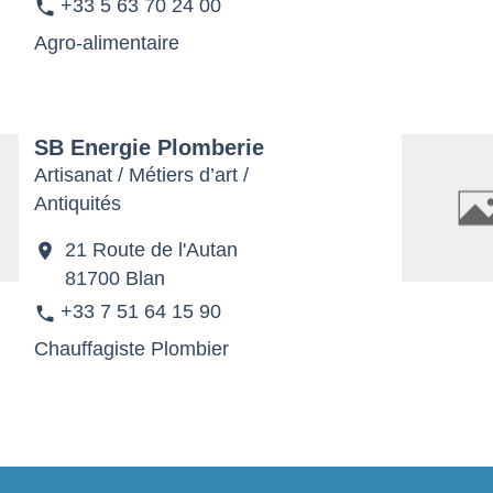
+33 5 63 70 24 00
phone
Agro-alimentaire
SB Energie Plomberie
Artisanat / Métiers d’art /
Antiquités
21 Route de l'Autan
location_on
81700 Blan
+33 7 51 64 15 90
phone
Chauffagiste Plombier