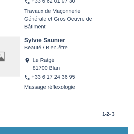
+33 6 62 01 97 30
phone
Travaux de Maçonnerie
Générale et Gros Oeuvre de
Bâtiment
Sylvie Saunier
Beauté / Bien-être
Le Ratgé
location_on
81700 Blan
+33 6 17 24 36 95
phone
Massage réflexologie
1
-2
-
3